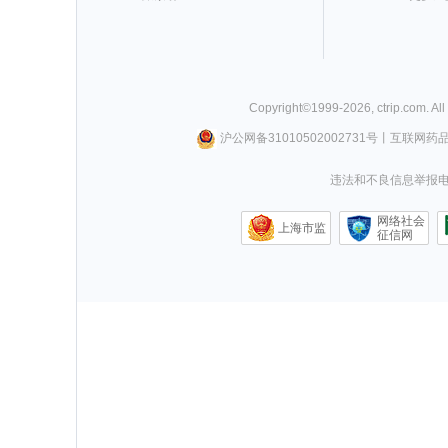
Copyright©
1999-
2026
,
ctrip.com
. Al
沪公网备31010502002731号
丨
互联网药
违法和不良信息举报电话0
网络社会
上海市监
征信网