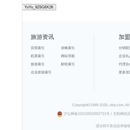
YoYo_9Z6G8X2K
旅游资讯
加
宾馆索引
攻略索引
分销联
机票索引
网站导航
企业礼
旅游索引
邮轮索引
代理合
企业差旅索引
更多加
Copyright©
1999-
2026
,
ctrip.com
. Al
沪公网备31010502002731号
丨
互联网药
违法和不良信息举报电话0