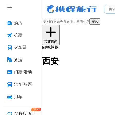
搜索
酒店
机票
我要提问
火车票
问答标签
西安
旅游
门票·活动
汽车·船票
用车
NEW
AI行程助手