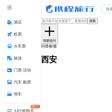
搜索
酒店
机票
我要提问
火车票
问答标签
西安
旅游
门票·活动
汽车·船票
用车
NEW
AI行程助手