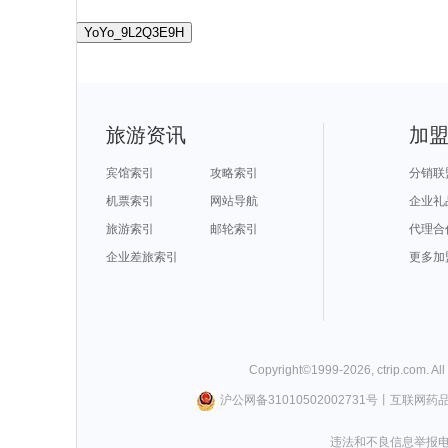
YoYo_9L2Q3E9H
旅游资讯
加
宾馆索引
攻略索引
分销联
机票索引
网站导航
企业礼
旅游索引
邮轮索引
代理合
企业差旅索引
更多加
Copyright©
1999-
2026
,
ctrip.com
. Al
沪公网备31010502002731号
丨
互联网药
违法和不良信息举报电话0