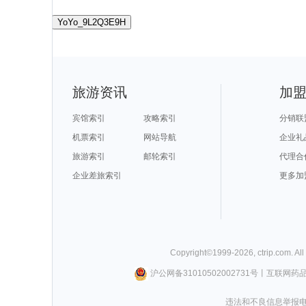
YoYo_9L2Q3E9H
旅游资讯
加
宾馆索引
攻略索引
分销联
机票索引
网站导航
企业礼
旅游索引
邮轮索引
代理合
企业差旅索引
更多加
Copyright©
1999-
2026
,
ctrip.com
. Al
沪公网备31010502002731号
丨
互联网药
违法和不良信息举报电话0