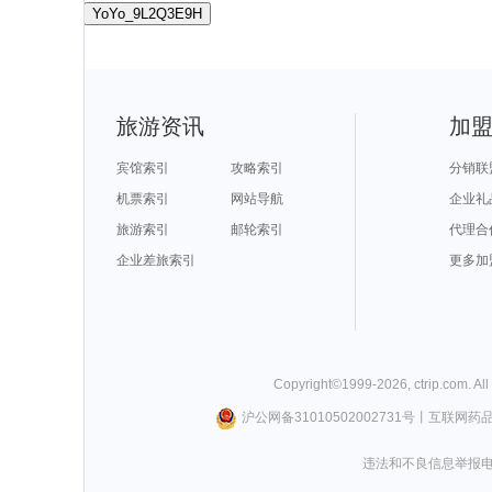
YoYo_9L2Q3E9H
旅游资讯
加
宾馆索引
攻略索引
分销联
机票索引
网站导航
企业礼
旅游索引
邮轮索引
代理合
企业差旅索引
更多加
Copyright©
1999-
2026
,
ctrip.com
. Al
沪公网备31010502002731号
丨
互联网药
违法和不良信息举报电话0