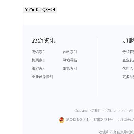
YoYo_9L2Q3E9H
旅游资讯
加
宾馆索引
攻略索引
分销联
机票索引
网站导航
企业礼
旅游索引
邮轮索引
代理合
企业差旅索引
更多加
Copyright©
1999-
2026
,
ctrip.com
. Al
沪公网备31010502002731号
丨
互联网药
违法和不良信息举报电话0