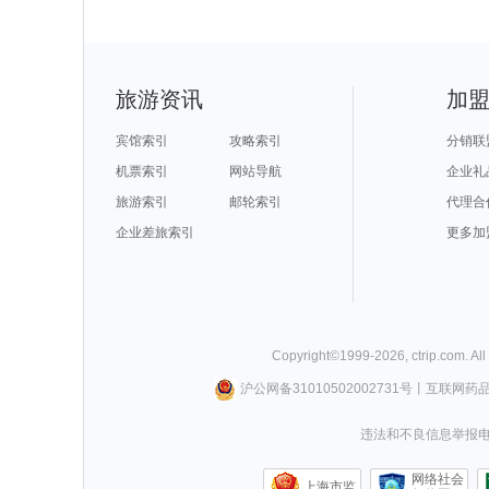
旅游资讯
加
宾馆索引
攻略索引
分销联
机票索引
网站导航
企业礼
旅游索引
邮轮索引
代理合
企业差旅索引
更多加
Copyright©
1999-
2026
,
ctrip.com
. Al
沪公网备31010502002731号
丨
互联网药
违法和不良信息举报电话0
网络社会
上海市监