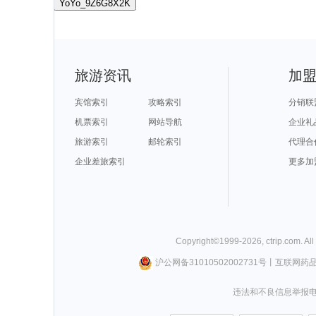
YoYo_9Z6G8X2K
旅游资讯
加
宾馆索引
攻略索引
分销联
机票索引
网站导航
企业礼
旅游索引
邮轮索引
代理合
企业差旅索引
更多加
Copyright©
1999-
2026
,
ctrip.com
. Al
沪公网备31010502002731号
丨
互联网药
违法和不良信息举报电话0