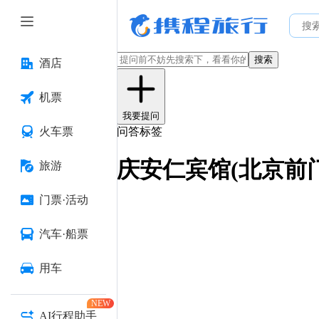
搜索
酒店
机票
我要提问
火车票
问答标签
庆安仁宾馆(北京前
旅游
门票·活动
汽车·船票
用车
NEW
AI行程助手