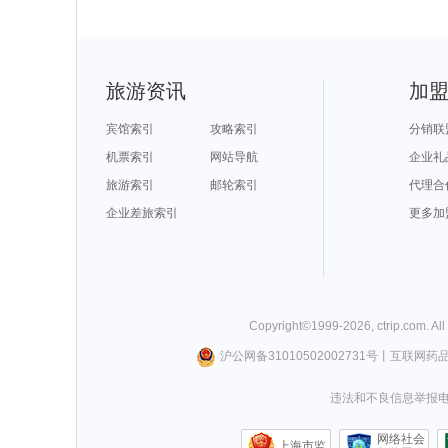
旅游资讯
加
宾馆索引
攻略索引
分销联
机票索引
网站导航
企业礼
旅游索引
邮轮索引
代理合
企业差旅索引
更多加
Copyright©
1999-
2026
,
ctrip.com
. Al
沪公网备31010502002731号
丨
互联网药
违法和不良信息举报电话0
网络社会
上海市监