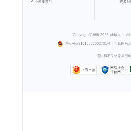
企业差旅索引
更多加
Copyright©
1999-
2026
,
ctrip.com
. Al
沪公网备31010502002731号
丨
互联网药
违法和不良信息举报电话0
网络社会
上海市监
征信网