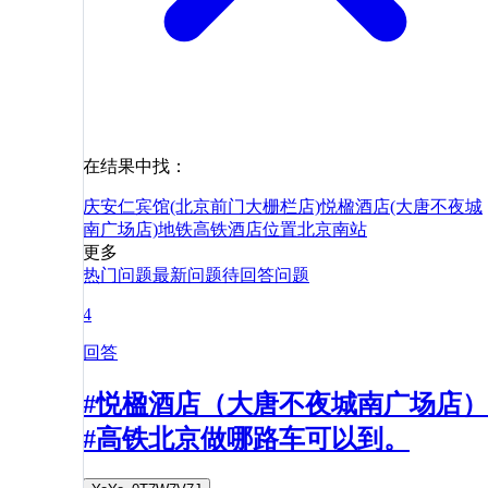
在结果中找：
庆安仁宾馆(北京前门大栅栏店)
悦楹酒店(大唐不夜城
南广场店)
地铁
高铁
酒店
位置
北京南站
更多
热门问题
最新问题
待回答问题
4
回答
#悦楹酒店（大唐不夜城南广场店）
#高铁北京做哪路车可以到。