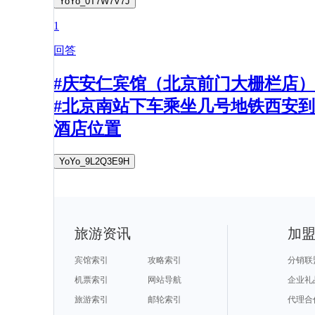
YoYo_0T7W7V7J
1
回答
#庆安仁宾馆（北京前门大栅栏店）
#北京南站下车乘坐几号地铁西安到
酒店位置
YoYo_9L2Q3E9H
旅游资讯
加
宾馆索引
攻略索引
分销联
机票索引
网站导航
企业礼
旅游索引
邮轮索引
代理合