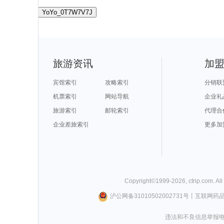
YoYo_0T7W7V7J
旅游资讯
加
宾馆索引
攻略索引
分销联
机票索引
网站导航
企业礼
旅游索引
邮轮索引
代理合
企业差旅索引
更多加
Copyright©
1999-
2026
,
ctrip.com
. Al
沪公网备31010502002731号
丨
互联网药
违法和不良信息举报电话0