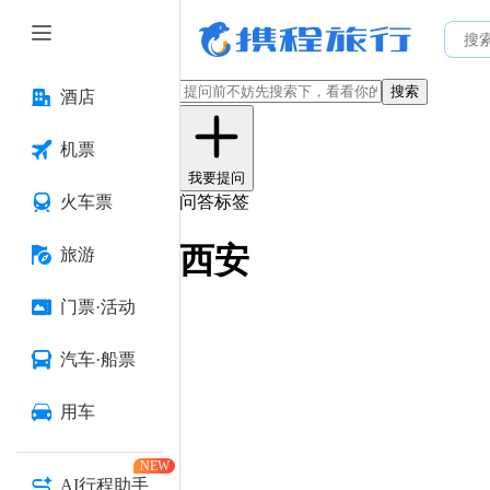
搜索
酒店
机票
我要提问
火车票
问答标签
西安
旅游
门票·活动
汽车·船票
用车
NEW
AI行程助手