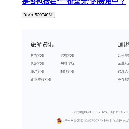
是否包括在“一价全无”的费用中？
YoYo_5O0T4C3L
旅游资讯
加
宾馆索引
攻略索引
分销联
机票索引
网站导航
企业礼
旅游索引
邮轮索引
代理合
企业差旅索引
更多加
Copyright©
1999-
2026
,
ctrip.com
. Al
沪公网备31010502002731号
丨
互联网药