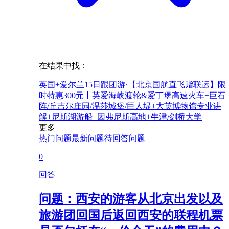
在结果中找：
英国+爱尔兰15日跟团游·【北京国航直飞赠联运】限
时特惠300元丨英爱海峡渡轮&爱丁堡高速火车+巨石
阵/丘吉尔庄园/温莎城堡/巨人堤+大英博物馆专业讲
解+尼斯湖游船+因弗尼斯高地+牛津/剑桥大学
更多
热门问题
最新问题
待回答问题
0
回答
问题：西安的游客从北京出发以及
旅游团回国后返回西安的联程机票