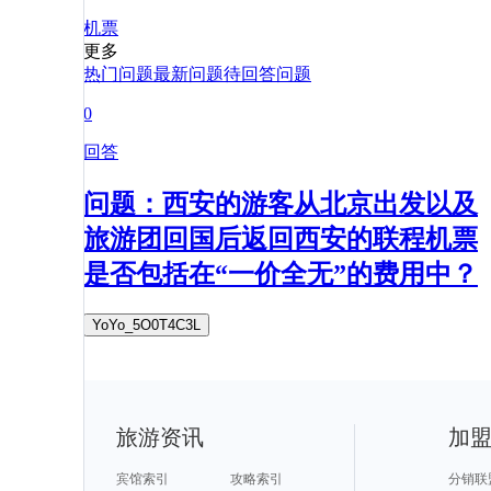
机票
更多
热门问题
最新问题
待回答问题
0
回答
问题：西安的游客从北京出发以及
旅游团回国后返回西安的联程机票
是否包括在“一价全无”的费用中？
YoYo_5O0T4C3L
旅游资讯
加
宾馆索引
攻略索引
分销联