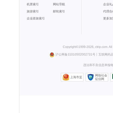
机票索引
网站导航
企业礼
旅游索引
邮轮索引
代理合
企业差旅索引
更多加
Copyright©
1999-
2026
,
ctrip.com
. Al
沪公网备31010502002731号
丨
互联网药
违法和不良信息举报电话0
网络社会
上海市监
征信网