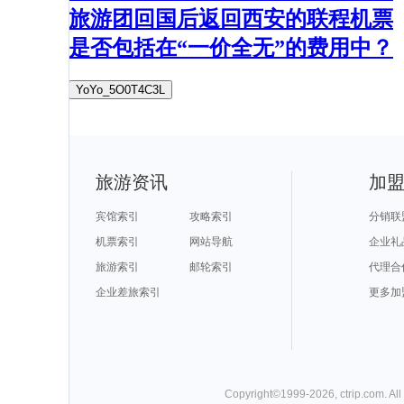
旅游团回国后返回西安的联程机票
是否包括在“一价全无”的费用中？
YoYo_5O0T4C3L
旅游资讯
加
宾馆索引
攻略索引
分销联
机票索引
网站导航
企业礼
旅游索引
邮轮索引
代理合
企业差旅索引
更多加
Copyright©
1999-
2026
,
ctrip.com
. Al