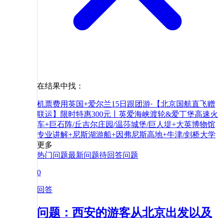
在结果中找：
机票
费用
英国+爱尔兰15日跟团游·【北京国航直飞赠
联运】限时特惠300元丨英爱海峡渡轮&爱丁堡高速火
车+巨石阵/丘吉尔庄园/温莎城堡/巨人堤+大英博物馆
专业讲解+尼斯湖游船+因弗尼斯高地+牛津/剑桥大学
更多
热门问题
最新问题
待回答问题
0
回答
问题：西安的游客从北京出发以及