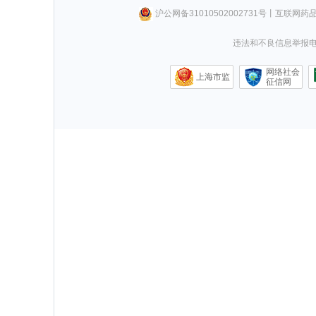
沪公网备31010502002731号
丨
互联网药
违法和不良信息举报电话0
网络社会
上海市监
征信网