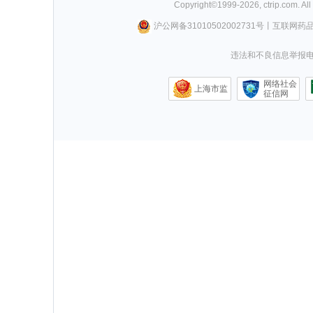
Copyright©
1999-
2026
,
ctrip.com
. Al
沪公网备31010502002731号
丨
互联网药
违法和不良信息举报电话0
网络社会
上海市监
征信网