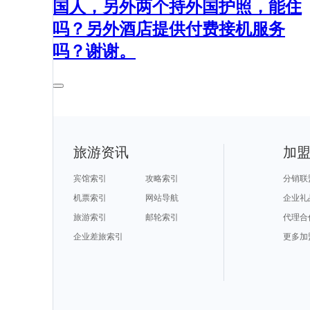
国人，另外两个持外国护照，能住
吗？另外酒店提供付费接机服务
吗？谢谢。
旅游资讯
加
宾馆索引
攻略索引
分销联
机票索引
网站导航
企业礼
旅游索引
邮轮索引
代理合
企业差旅索引
更多加