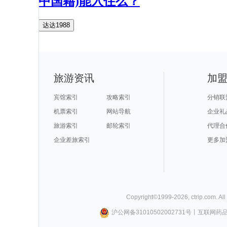
中国籍)能入住么？
达达1988
旅游资讯
加
宾馆索引
攻略索引
分销联
机票索引
网站导航
企业礼
旅游索引
邮轮索引
代理合
企业差旅索引
更多加
Copyright©
1999-
2026
,
ctrip.com
. Al
沪公网备31010502002731号
丨
互联网药