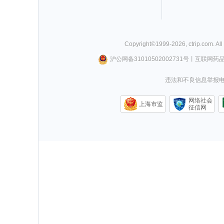
Copyright©
1999-
2026
,
ctrip.com
. Al
沪公网备31010502002731号
丨
互联网药
违法和不良信息举报电话0
网络社会
上海市监
征信网