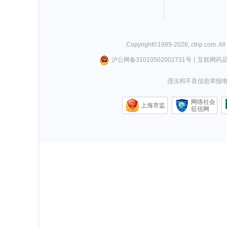
Copyright©
1999-
2026
,
ctrip.com
. Al
沪公网备31010502002731号
丨
互联网药
违法和不良信息举报电话0
网络社会
上海市监
征信网