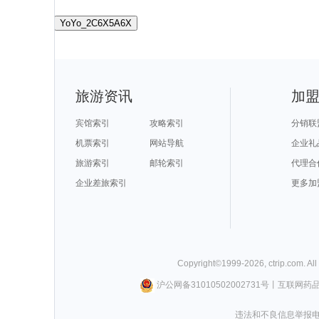
YoYo_2C6X5A6X
旅游资讯
加
宾馆索引
攻略索引
分销联
机票索引
网站导航
企业礼
旅游索引
邮轮索引
代理合
企业差旅索引
更多加
Copyright©
1999-
2026
,
ctrip.com
. Al
沪公网备31010502002731号
丨
互联网药
违法和不良信息举报电话0