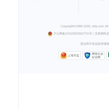
Copyright©
1999-
2026
,
ctrip.com
. Al
沪公网备31010502002731号
丨
互联网药
违法和不良信息举报电话0
网络社会
上海市监
征信网