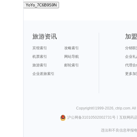
YoYo_7C6B9S9N
旅游资讯
加
宾馆索引
攻略索引
分销联
机票索引
网站导航
企业礼
旅游索引
邮轮索引
代理合
企业差旅索引
更多加
Copyright©
1999-
2026
,
ctrip.com
. Al
沪公网备31010502002731号
丨
互联网药
违法和不良信息举报电话0