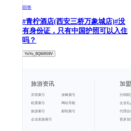
回答
#青柠酒店(西安三桥万象城店)#没
有身份证，只有中国护照可以入住
吗？
YoYo_8Q6I8S9V
旅游资讯
加
宾馆索引
攻略索引
分销联
机票索引
网站导航
企业礼
旅游索引
邮轮索引
代理合
企业差旅索引
更多加