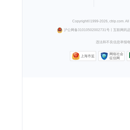
Copyright©
1999-
2026
,
ctrip.com
. Al
沪公网备31010502002731号
丨
互联网药
违法和不良信息举报电话0
网络社会
上海市监
征信网