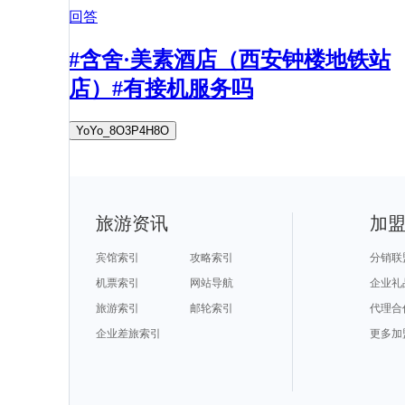
回答
#含舍·美素酒店（西安钟楼地铁站
店）#有接机服务吗
YoYo_8O3P4H8O
旅游资讯
加
宾馆索引
攻略索引
分销联
机票索引
网站导航
企业礼
旅游索引
邮轮索引
代理合
企业差旅索引
更多加