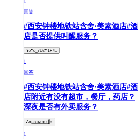
1
回答
#西安钟楼地铁站含舍·美素酒店#酒
店是否提供叫醒服务？
YoYo_7D2Y1F7E
1
回答
#西安钟楼地铁站含舍·美素酒店#酒
店附近有没有超市，餐厅，药店？
深夜是否有外卖服务？
Aɢ꯭ᴏ꯭ɴ꯭ɪ꯭.ᥫᩣ
1