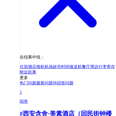
在结果中找：
住宿
酒店
接机
机场
超市
时间
接送机
餐厅
周边
行李寄存
附近
距离
更多
热门问题
最新问题
待回答问题
2
回答
#西安含舍·美素酒店（回民街钟楼