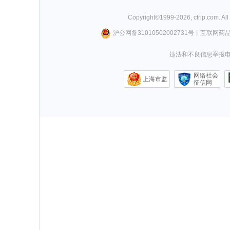
Copyright©
1999-
2026
,
ctrip.com
. Al
沪公网备31010502002731号
丨
互联网药
违法和不良信息举报电话0
网络社会
上海市监
征信网