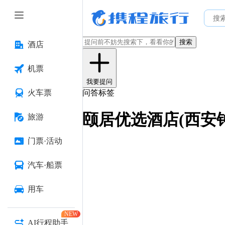
搜索
酒店
机票
我要提问
火车票
问答标签
颐居优选酒店(西安
旅游
门票·活动
汽车·船票
用车
NEW
AI行程助手