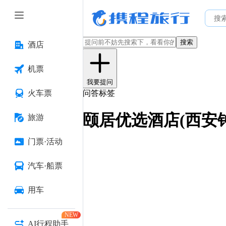
搜索
酒店
机票
我要提问
火车票
问答标签
颐居优选酒店(西安
旅游
门票·活动
汽车·船票
用车
NEW
AI行程助手