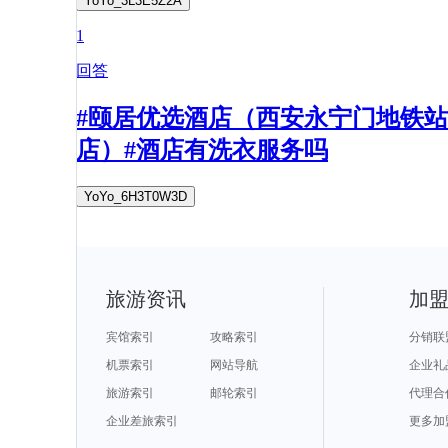
YoYo_3L3E5Z2A
1
回答
#颐居优选酒店（西安永宁门地铁站
店）#酒店有洗衣服务吗
YoYo_6H3T0W3D
旅游资讯
加
宾馆索引
攻略索引
分销联
机票索引
网站导航
企业礼
旅游索引
邮轮索引
代理合
企业差旅索引
更多加