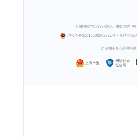
Copyright©
1999-
2026
,
ctrip.com
. Al
沪公网备31010502002731号
丨
互联网药
违法和不良信息举报电话0
网络社会
上海市监
征信网