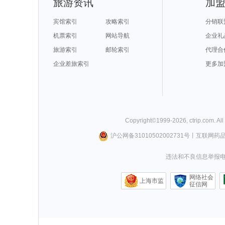
旅游资讯
加
宾馆索引
攻略索引
分销联
机票索引
网站导航
企业礼
旅游索引
邮轮索引
代理合
企业差旅索引
更多加
Copyright©
1999-
2026
,
ctrip.com
. Al
沪公网备31010502002731号
丨
互联网药
违法和不良信息举报电话0
网络社会
上海市监
征信网