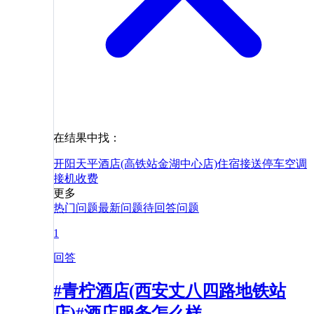
在结果中找：
开阳天平酒店(高铁站金湖中心店)
住宿
接送
停车
空调
接机
收费
更多
热门问题
最新问题
待回答问题
1
回答
#青柠酒店(西安丈八四路地铁站
店)#酒店服务怎么样