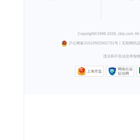
Copyright©
1999-
2026
,
ctrip.com
. Al
沪公网备31010502002731号
丨
互联网药
违法和不良信息举报电话0
网络社会
上海市监
征信网