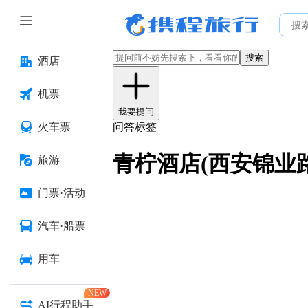
搜索
酒店
机票
我要提问
火车票
问答标签
青柠酒店(西安锦业
旅游
门票·活动
汽车·船票
用车
NEW
AI行程助手