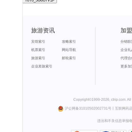
YoYo_3G8U7V1F
旅游资讯
加
宾馆索引
攻略索引
分销联
机票索引
网站导航
企业礼
旅游索引
邮轮索引
代理合
企业差旅索引
更多加
Copyright©
1999-
2026
,
ctrip.com
. Al
沪公网备31010502002731号
丨
互联网药
违法和不良信息举报电话0