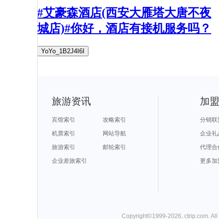
#艾豪森酒店(西安大雁塔大唐不夜
城店)#你好，酒店有接机服务吗？
YoYo_1B2J4I6I
旅游资讯
加
宾馆索引
攻略索引
分销联
机票索引
网站导航
企业礼
旅游索引
邮轮索引
代理合
企业差旅索引
更多加
Copyright©
1999-
2026
,
ctrip.com
. Al