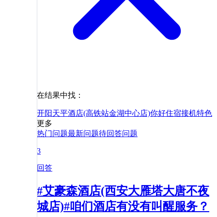
在结果中找：
开阳天平酒店(高铁站金湖中心店)
你好
住宿
接机
特色
更多
热门问题
最新问题
待回答问题
3
回答
#艾豪森酒店(西安大雁塔大唐不夜
城店)#咱们酒店有没有叫醒服务？