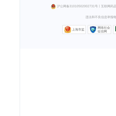
沪公网备31010502002731号
丨
互联网药
违法和不良信息举报电话0
网络社会
上海市监
征信网