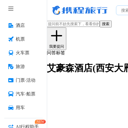
搜索
酒店
机票
我要提问
火车票
问答标签
艾豪森酒店(西安大
旅游
门票·活动
汽车·船票
用车
NEW
AI行程助手