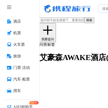
搜索
酒店
机票
我要提问
火车票
问答标签
艾豪森AWAKE酒
旅游
门票·活动
汽车·船票
用车
NEW
AI行程助手