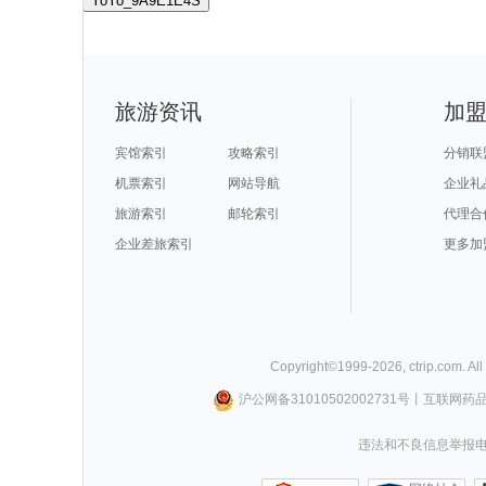
YoYo_9A9E1E4S
旅游资讯
加
宾馆索引
攻略索引
分销联
机票索引
网站导航
企业礼
旅游索引
邮轮索引
代理合
企业差旅索引
更多加
Copyright©
1999-
2026
,
ctrip.com
. Al
沪公网备31010502002731号
丨
互联网药
违法和不良信息举报电话0