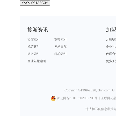
YoYo_0S1A6G3Y
旅游资讯
加
宾馆索引
攻略索引
分销联
机票索引
网站导航
企业礼
旅游索引
邮轮索引
代理合
企业差旅索引
更多加
Copyright©
1999-
2026
,
ctrip.com
. Al
沪公网备31010502002731号
丨
互联网药
违法和不良信息举报电话0