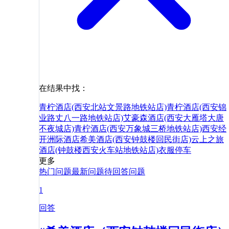
在结果中找：
青柠酒店(西安北站文景路地铁站店)
青柠酒店(西安锦
业路丈八一路地铁站店)
艾豪森酒店(西安大雁塔大唐
不夜城店)
青柠酒店(西安万象城三桥地铁站店)
西安经
开洲际酒店
希美酒店(西安钟鼓楼回民街店)
云上之旅
酒店(钟鼓楼西安火车站地铁站店)
衣服
停车
更多
热门问题
最新问题
待回答问题
1
回答