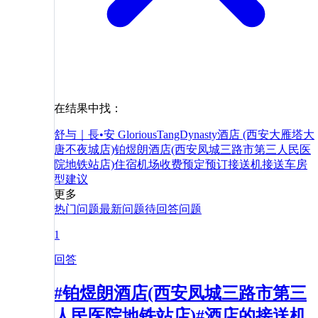
在结果中找：
舒与｜長•安 GloriousTangDynasty酒店 (西安大雁塔大
唐不夜城店)
铂煜朗酒店(西安凤城三路市第三人民医
院地铁站店)
住宿
机场
收费
预定
预订
接送机
接送
车
房
型
建议
更多
热门问题
最新问题
待回答问题
1
回答
#铂煜朗酒店(西安凤城三路市第三
人民医院地铁站店)#酒店的接送机