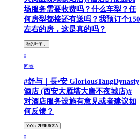
场服务需要收费吗？什么车型？任
何房型都接还有送吗？我预订个150
左右的房，这是真的吗？
秋的叶子，
0
回答
#舒与｜長•安 GloriousTangDynasty
酒店 (西安大雁塔大唐不夜城店)#
对酒店服务设施有意见或者建议如
何反馈？
YoYo_2R9K6G9A
0