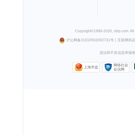
Copyright©
1999-
2026
,
ctrip.com
. Al
沪公网备31010502002731号
丨
互联网药
违法和不良信息举报电话0
网络社会
上海市监
征信网