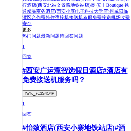
柠酒店(西安北站文景路地铁站店)
長·安丨Boutique·铁
通精品商务酒店(西安小寨电子科技大学店)
何
咸阳
临
潼区
合作
费特
住宿
接机
接送机
衣服
免费
接送
机场
收费
寄存
更多
热门问题
最新问题
待回答问题
1
回答
#西安广运潭智选假日酒店#酒店有
免费接送机服务吗？
YoYo_7C3S4O4P
1
回答
#怡致酒店(西安小寨地铁站店)#酒