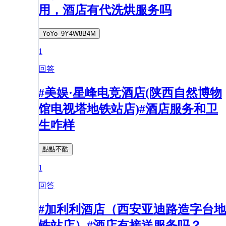
用，酒店有代洗烘服务吗
YoYo_9Y4W8B4M
1
回答
#美娱·星峰电竞酒店(陕西自然博物
馆电视塔地铁站店)#酒店服务和卫
生咋样
點點不酷
1
回答
#加利利酒店（西安亚迪路造字台地
铁站店）#酒店有接送服务吗？