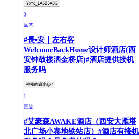
YoYo_1A6B5A8G
0
回答
#長•安｜左右客
WelcomeBackHome设计师酒店(西
安钟鼓楼洒金桥店)#酒店提供接机
服务吗
神秘的旅途ajxr
1
回答
#艾豪森AWAKE酒店（西安大雁塔
北广场小寨地铁站店）#酒店有接机