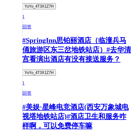
YoYo_4T3X1Z7H
1
回答
#SpringInn思铂丽酒店（临潼兵马
俑旅游区东三岔地铁站店）#去华清
宫看演出酒店有没有接送服务？
YoYo_4T3X1Z7H
1
回答
#美娱·星峰电竞酒店(西安万象城电
视塔地铁站店)#酒店卫生和服务咋
样啊，可以免费停车嘛