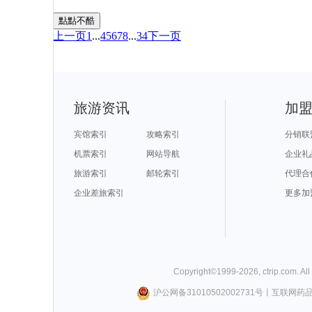
點點不酷
上一页
1
...
4
5
6
7
8
...
34
下一页
旅游资讯
加
宾馆索引
攻略索引
分销联
机票索引
网站导航
企业礼
旅游索引
邮轮索引
代理合
企业差旅索引
更多加
Copyright©
1999-
2026
,
ctrip.com
. Al
沪公网备31010502002731号
丨
互联网药