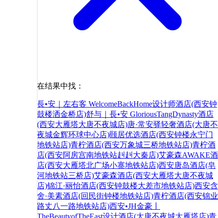
在结果中找：
長•安｜左右客 WelcomeBackHome设计师酒店(西安钟
鼓楼洒金桥店)
舒与｜長•安 GloriousTangDynasty酒店
(西安大雁塔大唐不夜城店)
唐·常安驿轻奢酒店(大唐不
夜城金辉环球中心店)
颐居优选酒店(西安钟楼永宁门
地铁站店)
青柠酒店(西安万象城三桥地铁站店)
青柠酒
店(西安阿房宫南地铁站赳赳大秦店)
艾豪森AWAKE酒
店(西安大雁塔北广场小寨地铁站店)
西安唐岛酒店(皂
河地铁站三桥店)
艾豪森酒店(西安大雁塔大唐不夜城
店)
锦江·丽怡酒店(西安钟鼓楼大差市地铁站店)
西安含
舍·美素酒店(回民街钟楼地铁站店)
青柠酒店(西安锦业
路丈八一路地铁站店)
西安•JH金豪丨
TheBeautyofTheEast设计酒店(大唐不夜城大雁塔店)
青