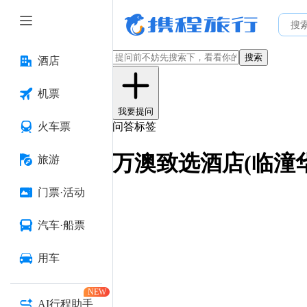
搜索
酒店
机票
我要提问
火车票
问答标签
万澳致选酒店(临潼
旅游
门票·活动
汽车·船票
用车
NEW
AI行程助手