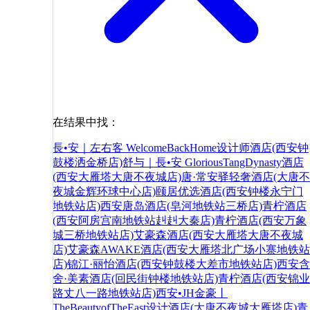
在结果中找：
長•安｜左右客 WelcomeBackHome设计师酒店(西安钟
鼓楼洒金桥店)
舒与｜長•安 GloriousTangDynasty酒店
(西安大雁塔大唐不夜城店)
唐·常安驿轻奢酒店(大唐不
夜城金辉环球中心店)
颐居优选酒店(西安钟楼永宁门
地铁站店)
西安唐岛酒店(皂河地铁站三桥店)
青柠酒店
(西安阿房宫南地铁站赳赳大秦店)
青柠酒店(西安万象
城三桥地铁站店)
艾豪森酒店(西安大雁塔大唐不夜城
店)
艾豪森AWAKE酒店(西安大雁塔北广场小寨地铁站
店)
锦江·丽怡酒店(西安钟鼓楼大差市地铁站店)
西安含
舍·美素酒店(回民街钟楼地铁站店)
青柠酒店(西安锦业
路丈八一路地铁站店)
西安•JH金豪丨
TheBeautyofTheEast设计酒店(大唐不夜城大雁塔店)
青