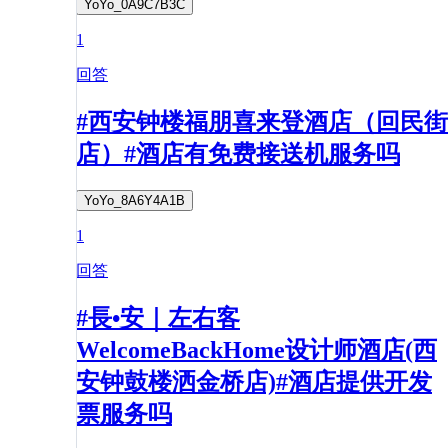
YoYo_0A9C7B3C
1
回答
#西安钟楼福朋喜来登酒店（回民街
店）#酒店有免费接送机服务吗
YoYo_8A6Y4A1B
1
回答
#長•安｜左右客
WelcomeBackHome设计师酒店(西
安钟鼓楼洒金桥店)#酒店提供开发
票服务吗