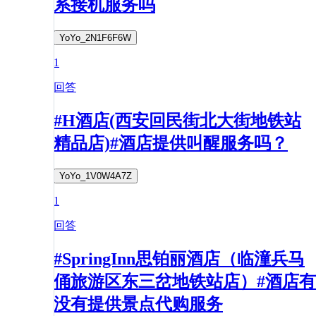
系接机服务吗
YoYo_2N1F6F6W
1
回答
#H酒店(西安回民街北大街地铁站
精品店)#酒店提供叫醒服务吗？
YoYo_1V0W4A7Z
1
回答
#SpringInn思铂丽酒店（临潼兵马
俑旅游区东三岔地铁站店）#酒店有
没有提供景点代购服务