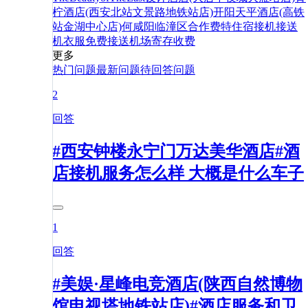
柠酒店(西安北站文景路地铁站店)
开阳天平酒店(高铁
站金湖中心店)
何
咸阳
临潼区
合作
费特
住宿
接机
接送
机
衣服
免费
接送
机场
寄存
收费
更多
热门问题
最新问题
待回答问题
2
回答
#西安钟楼永宁门万达美华酒店#酒
店接机服务怎么样 大概是什么车子
1
回答
#美娱·星峰电竞酒店(陕西自然博物
馆电视塔地铁站店)#酒店服务和卫