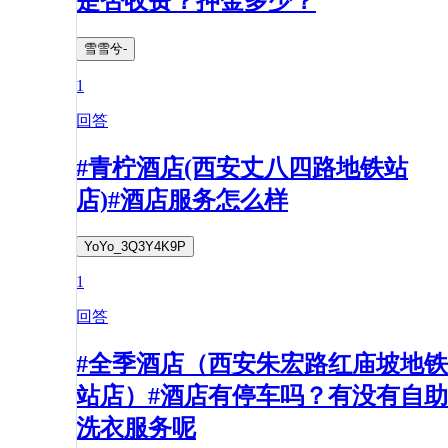
是否收费？押金多少？
雪雪兮-
1
回答
#青柠酒店(西安丈八四路地铁站
店)#酒店服务怎么样
YoYo_3Q3Y4K9P
1
回答
#全季酒店（西安朱宏路红庙坡地铁
站店）#酒店有停车吗？有没有自助
洗衣服务呢