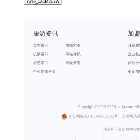
YoYo_1X1M3E7W
旅游资讯
加
宾馆索引
攻略索引
分销联
机票索引
网站导航
企业礼
旅游索引
邮轮索引
代理合
企业差旅索引
更多加
Copyright©
1999-
2026
,
ctrip.com
. Al
沪公网备31010502002731号
丨
互联网药
违法和不良信息举报电话0