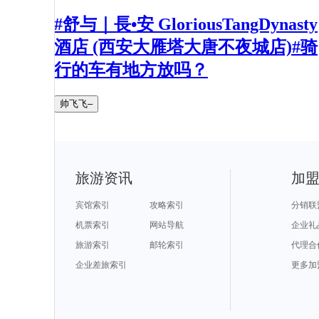
#舒与｜長•安 GloriousTangDynasty
酒店 (西安大雁塔大唐不夜城店)#骑
行的车有地方放吗？
帅飞飞–
旅游资讯
加
宾馆索引
攻略索引
分销联
机票索引
网站导航
企业礼
旅游索引
邮轮索引
代理合
企业差旅索引
更多加