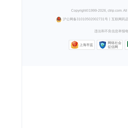
Copyright©
1999-
2026
,
ctrip.com
. Al
沪公网备31010502002731号
丨
互联网药
违法和不良信息举报电话0
网络社会
上海市监
征信网