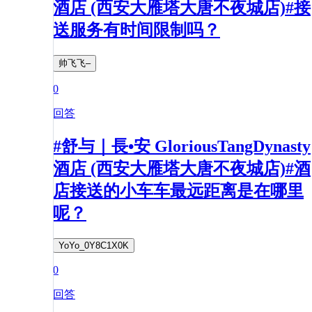
酒店 (西安大雁塔大唐不夜城店)#接
送服务有时间限制吗？
帅飞飞–
0
回答
#舒与｜長•安 GloriousTangDynasty
酒店 (西安大雁塔大唐不夜城店)#酒
店接送的小车车最远距离是在哪里
呢？
YoYo_0Y8C1X0K
0
回答