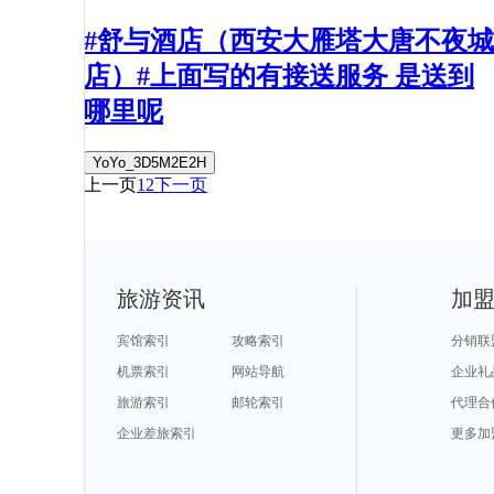
#舒与酒店（西安大雁塔大唐不夜城
店）#上面写的有接送服务 是送到
哪里呢
YoYo_3D5M2E2H
上一页
1
2
下一页
旅游资讯
加
宾馆索引
攻略索引
分销联
机票索引
网站导航
企业礼
旅游索引
邮轮索引
代理合
企业差旅索引
更多加