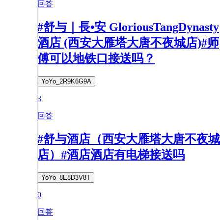
回答
#舒与｜長•安 GloriousTangDynasty
酒店 (西安大雁塔大唐不夜城店)#师
傅可以地铁口接送吗？
YoYo_2R9K6G9A
3
回答
#舒与酒店（西安大雁塔大唐不夜城
店）#酒店酒店有电梯接送吗
YoYo_8E8D3V8T
0
回答