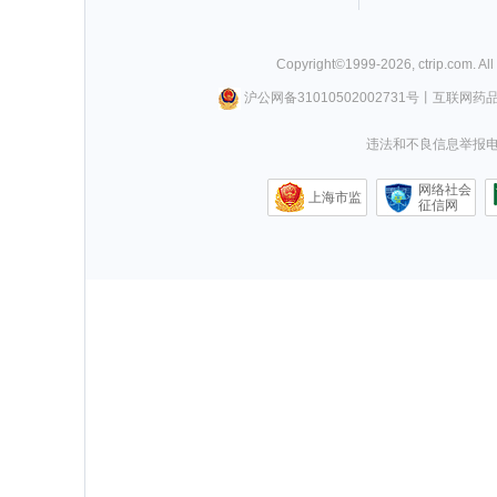
Copyright©
1999-
2026
,
ctrip.com
. Al
沪公网备31010502002731号
丨
互联网药
违法和不良信息举报电话0
网络社会
上海市监
征信网