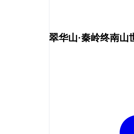
翠华山·秦岭终南山