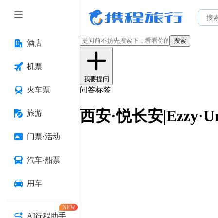
搜索
酒店
机票
我要提问
火车票
问答标签
西安·悦长安|Ezzy·U
旅游
门票·活动
汽车·船票
用车
NEW
AI行程助手