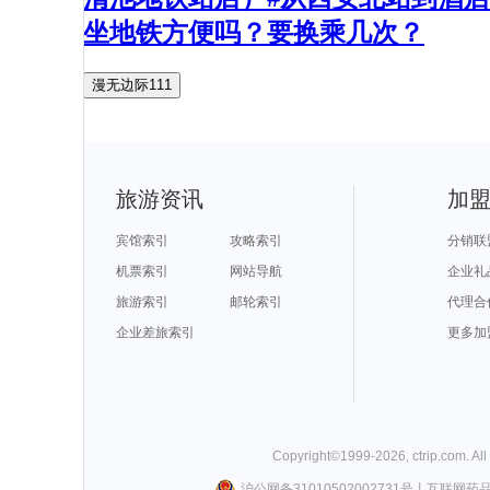
坐地铁方便吗？要换乘几次？
漫无边际111
旅游资讯
加
宾馆索引
攻略索引
分销联
机票索引
网站导航
企业礼
旅游索引
邮轮索引
代理合
企业差旅索引
更多加
Copyright©
1999-
2026
,
ctrip.com
. Al
沪公网备31010502002731号
丨
互联网药