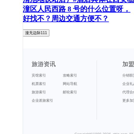
潼区人民西路 8 号的什么位置呀，
好找不？周边交通方便不？
漫无边际111
旅游资讯
加
宾馆索引
攻略索引
分销联
机票索引
网站导航
企业礼
旅游索引
邮轮索引
代理合
企业差旅索引
更多加