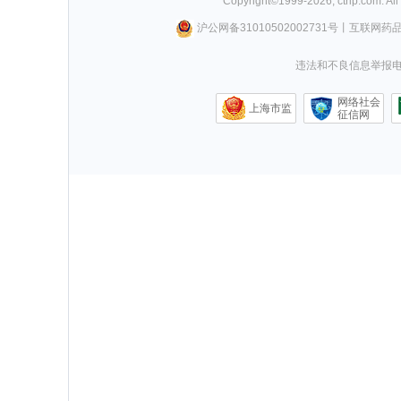
Copyright©
1999-
2026
,
ctrip.com
. Al
沪公网备31010502002731号
丨
互联网药
违法和不良信息举报电话0
网络社会
上海市监
征信网