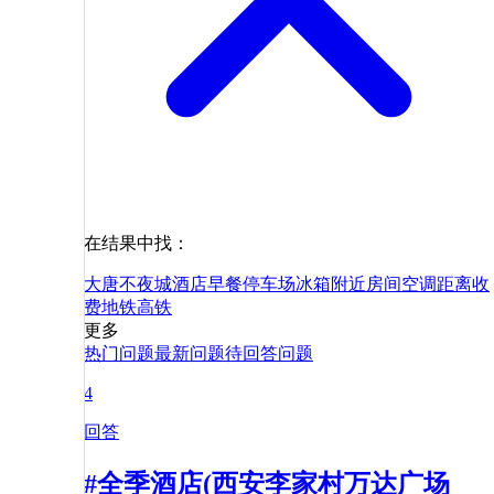
在结果中找：
大唐不夜城
酒店
早餐
停车场
冰箱
附近
房间
空调
距离
收
费
地铁
高铁
更多
热门问题
最新问题
待回答问题
4
回答
#全季酒店(西安李家村万达广场