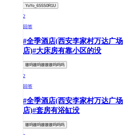
YoYo_6S5S0R1U
2
回答
#全季酒店(西安李家村万达广场
店)#大床房有靠小区的没
嗷呜嗷呜嗷嗷嗷呜呜呜
2
回答
#全季酒店(西安李家村万达广场
店)#套房有浴缸没
嗷呜嗷呜嗷嗷嗷呜呜呜