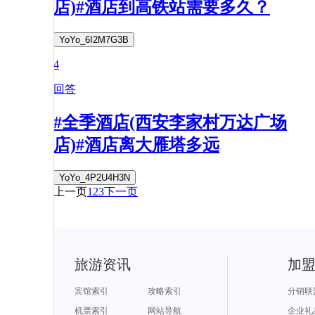
店)#酒店到高铁站需要多久？
YoYo_6I2M7G3B
4
回答
#全季酒店(西安李家村万达广场
店)#酒店离大雁塔多远
YoYo_4P2U4H3N
上一页
1
2
3
下一页
旅游资讯
加
宾馆索引
攻略索引
分销联
机票索引
网站导航
企业礼