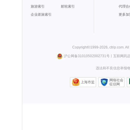
旅游索引
邮轮索引
代理合
企业差旅索引
更多加
Copyright©
1999-
2026
,
ctrip.com
. Al
沪公网备31010502002731号
丨
互联网药
违法和不良信息举报电话0
网络社会
上海市监
征信网